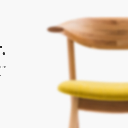
.
tum
.